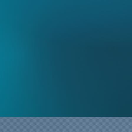
790
MW